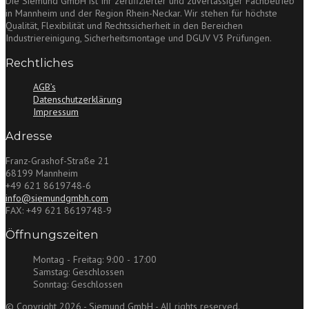
Die Siemund GmbH ist Ihr zertifizierter und zuverlässiger Fachbetrieb
in Mannheim und der Region Rhein-Neckar. Wir stehen für höchste
Qualität, Flexibilität und Rechtssicherheit in den Bereichen
Industriereinigung, Sicherheitsmontage und DGUV V3 Prüfungen.
Rechtliches
AGB’s
Datenschutzerklärung
Impressum
Adresse
Franz-Grashof-Straße 21
68199 Mannheim
+49 621 8619748-6
info@siemundgmbh.com
FAX: +49 621 8619748-9
Öffnungszeiten
Montag - Freitag:
9:00 - 17:00
Samstag:
Geschlossen
Sonntag:
Geschlossen
© Copyright 2026 - Siemund GmbH - All rights reserved.